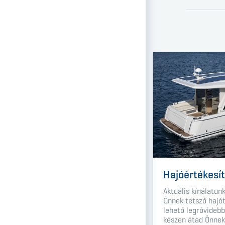
Hajóértékesí
Aktuális kínálatun
Önnek tetsző hajó
lehető legrövidebb
készen átad Önnek