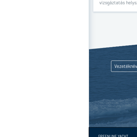
vizsgáztatás helys
GREENLINE YACHT