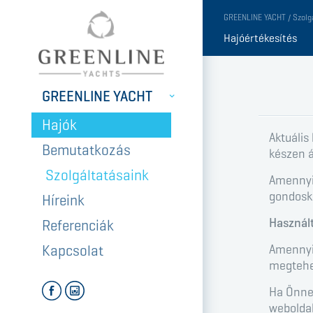
GREENLINE YACHT / Szolg
Hajóértékesítés
GREENLINE YACHT
Hajók
Aktuális
Bemutatkozás
készen á
Szolgáltatásaink
Amennyi
gondosko
Híreink
Használt
Referenciák
Amennyib
Kapcsolat
megtehe
Ha Önnek
weboldal