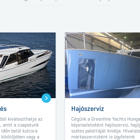
tés
Hajószerviz
kból kiválaszthatja az
Cégünk a
Greenline Yachts Hung
t, amit a csapatunk
képviseleteként hajószerviz, hajó
 időn belül kulcsra
széles palettáját kínálja. Hivatal
 kikötőjében vagy a
márkaszervizként is ügyfeleink