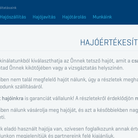
áltatásaink
Hajószállítás
Hajójavítás
Hajótárolás
Munkáink
HAJÓÉRTÉKESÍ
 kínálatunkból kiválaszthatja az Önnek tetsző hajót, amit a
cs
tad Önnek kikötőjében vagy a vizsgáztatás helyszínén.
ben nem talál megfelelő hajót nálunk, úgy a részletek meg
dunk szállításáról.
 hajóinkra
is garanciát vállalunk! A részletekről érdeklődjön
m
en nálunk vásárolja meg hajóját, és azt a későbbiekben nag
ti.
 eladó használt hajója van, szívesen foglalkozunk annak érték
unkon megjelenítjük és partnereink felé kiajánljuk.