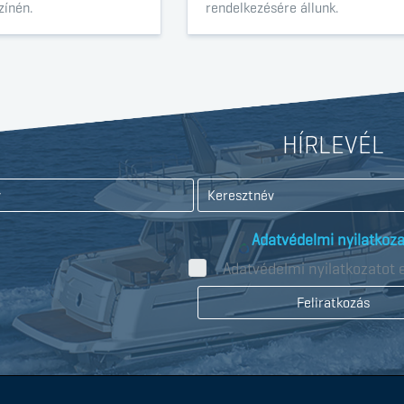
zínén.
rendelkezésére állunk.
HÍRLEVÉL
Adatvédelmi nyilatkoza
Adatvédelmi nyilatkozatot