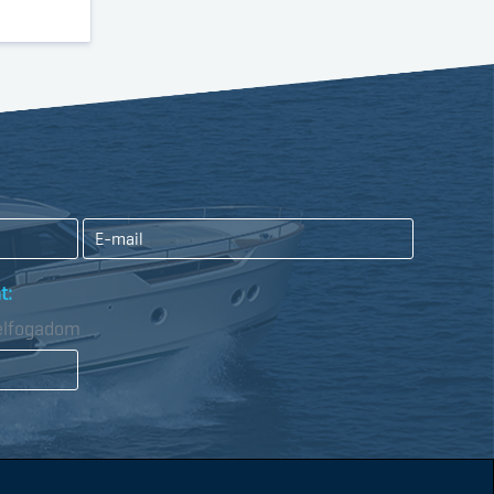
t:
 elfogadom