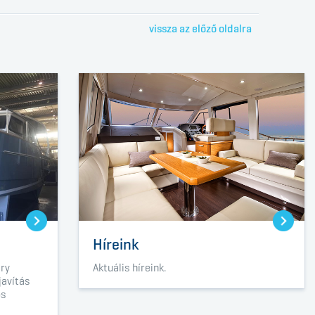
vissza az előző oldalra
Híreink
ary
Aktuális híreink.
javítás
os