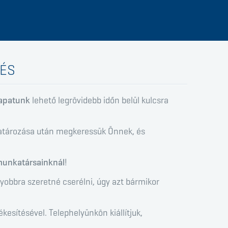
TÉS
apatunk
lehető legrövidebb időn belül kulcsra
határozása után megkeressük Önnek, és
unkatársainknál
!
yobbra szeretné cserélni, úgy azt bármikor
esítésével. Telephelyünkön kiállítjuk,