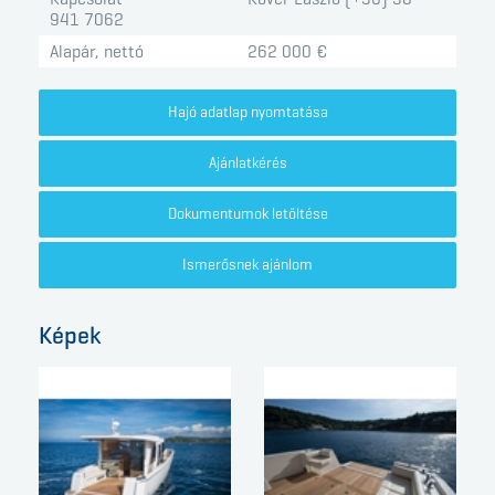
941 7062
Alapár, nettó
262 000 €
Hajó adatlap nyomtatása
Ajánlatkérés
Dokumentumok letöltése
Ismerősnek ajánlom
Képek