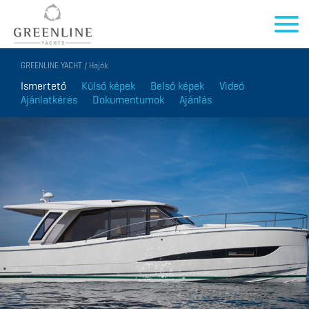
GREENLINE YACHT / Hajók
Ismertető
Külső képek
Belső képek
Videó
Ajánlatkérés
Dokumentumok
Ajánlás