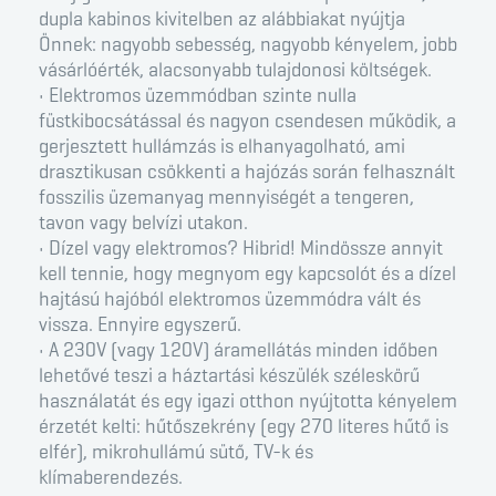
dupla kabinos kivitelben az alábbiakat nyújtja
Önnek: nagyobb sebesség, nagyobb kényelem, jobb
vásárlóérték, alacsonyabb tulajdonosi költségek.
• Elektromos üzemmódban szinte nulla
füstkibocsátással és nagyon csendesen működik, a
gerjesztett hullámzás is elhanyagolható, ami
drasztikusan csökkenti a hajózás során felhasznált
fosszilis üzemanyag mennyiségét a tengeren,
tavon vagy belvízi utakon.
• Dízel vagy elektromos? Hibrid! Mindössze annyit
kell tennie, hogy megnyom egy kapcsolót és a dízel
hajtású hajóból elektromos üzemmódra vált és
vissza. Ennyire egyszerű.
• A 230V (vagy 120V) áramellátás minden időben
lehetővé teszi a háztartási készülék széleskörű
használatát és egy igazi otthon nyújtotta kényelem
érzetét kelti: hűtőszekrény (egy 270 literes hűtő is
elfér), mikrohullámú sütő, TV-k és
klímaberendezés.