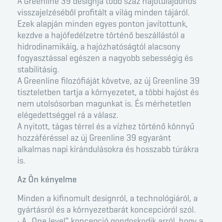
A Greenline 39 designja több száz hajótulajdonos
visszajelzéséből profitált a világ minden tájáról.
Ezek alapján minden egyes ponton javítottunk,
kezdve a hajófedélzetre történő beszállástól a
hidrodinamikáig, a hajózhatóságtól alacsony
fogyasztással egészen a nagyobb sebességig és
stabilitásig.
A Greenline filozófiáját követve, az új Greenline 39
tiszteletben tartja a környezetet, a többi hajóst és
nem utolsósorban magunkat is. És mérhetetlen
elégedettséggel rá a válasz.
A nyitott, tágas térrel és a vízhez történő könnyű
hozzáféréssel az új Greenline 39 egyaránt
alkalmas napi kirándulásokra és hosszabb túrákra
is.
Az Ön kényelme
Minden a kifinomult designról, a technológiáról, a
gyártásról és a környezetbarát koncepcióról szól.
• A „One level” koncepció gondoskodik arról, hogy a