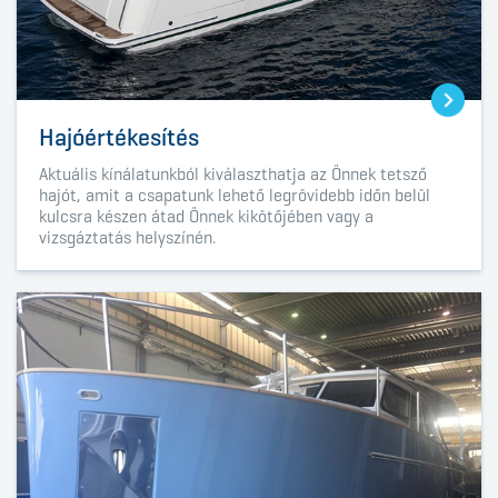
Hajóértékesítés
Aktuális kínálatunkból kiválaszthatja az Önnek tetsző
hajót, amit a csapatunk lehető legrövidebb időn belül
kulcsra készen átad Önnek kikötőjében vagy a
vizsgáztatás helyszínén.