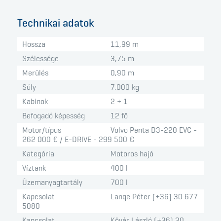
Technikai adatok
Hossza
11,99 m
Szélessége
3,75 m
Merülés
0,90 m
Súly
7.000 kg
Kabinok
2 + 1
Befogadó képesség
12 fő
Motor/típus
Volvo Penta D3-220 EVC -
262 000 € / E-DRIVE - 299 500 €
Kategória
Motoros hajó
Víztank
400 l
Üzemanyagtartály
700 l
Kapcsolat
Lange Péter (+36) 30 677
5080
Kapcsolat
Kövér László (+36) 30