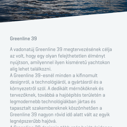
Greenline 39
A vadonatúj Greenline 39 megtervezésének célja
az volt, hogy egy olyan felejthetetlen élményt
nyújtson, amilyennel ilyen kisméretű yachtokon
alig lehet találkozni.
A Greenline 39-esnél minden a kifinomult
designról, a technológiáról, a gyártásról és a
környezetről szól. A dedikált mérnököknek és
tervezőknek, továbbá a hajóépítés területén a
legmodernebb technológiákban jártas és
tapasztalt szakembereknek köszönhetően a
Greenline 39 nagyon rövid idő alatt vált az egyik
legnépszerűbb hajóvá.