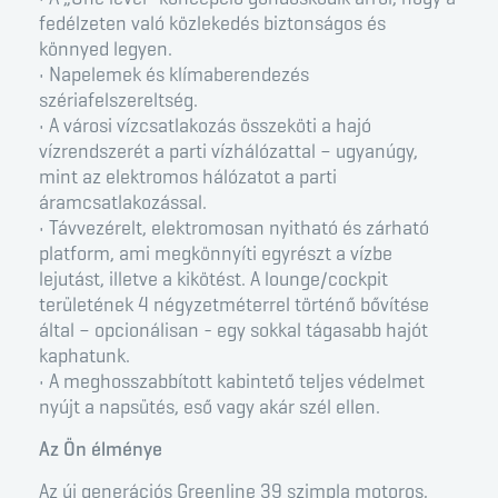
fedélzeten való közlekedés biztonságos és
könnyed legyen.
• Napelemek és klímaberendezés
szériafelszereltség.
• A városi vízcsatlakozás összeköti a hajó
vízrendszerét a parti vízhálózattal – ugyanúgy,
mint az elektromos hálózatot a parti
áramcsatlakozással.
• Távvezérelt, elektromosan nyitható és zárható
platform, ami megkönnyíti egyrészt a vízbe
lejutást, illetve a kikötést. A lounge/cockpit
területének 4 négyzetméterrel történő bővítése
által – opcionálisan - egy sokkal tágasabb hajót
kaphatunk.
• A meghosszabbított kabintető teljes védelmet
nyújt a napsütés, eső vagy akár szél ellen.
Az Ön élménye
Az új generációs Greenline 39 szimpla motoros,