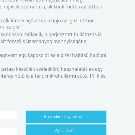
b hajósok számára is, akiknek fontos az otthon
ó alkalmasságával ez a hajó az igazi otthon
zze magát.
sendesen működik, a gerjesztett hullámzás is
nált fosszilis üzemanyag mennyiségét a
megnyom egy kapcsolót és a dízel hajtású hajóból
tartási készülék széleskörű használatát és egy
iteres hűtő is elfér), mikrohullámú sütő, TV-k és
Hajó adatlap nyomtatása
Ajánlatkérés