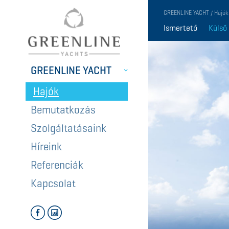
GREENLINE YACHT / Hajók
Ismertető
Külső
GREENLINE YACHT
Hajók
Bemutatkozás
Szolgáltatásaink
Híreink
Referenciák
Kapcsolat