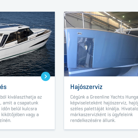
tés
Hajószerviz
kból kiválaszthatja az
Cégünk a
Greenline Yachts Hung
t, amit a csapatunk
képviseleteként hajószerviz, hajó
 időn belül kulcsra
széles palettáját kínálja. Hivatal
 kikötőjében vagy a
márkaszervizként is ügyfeleink
zínén.
rendelkezésére állunk.