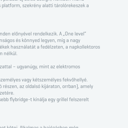
 platform, szekrény alatti tárolórekeszek a
nden előnyével rendelkezik. A „One level”
onságos és könnyed legyen, míg a nagy
ékek használatát a fedélzeten, a napkollektoros
m nélkül.
lózattal – ugyanúgy, mint az elektromos
yszemélyes vagy kétszemélyes fekvőhellyé.
részen, az oldalsó kijáraton, orrban), amely
zetére.
 flybridge-t kínálja egy grillel felszerelt
mot kötni. Alkalmas a hajózásban még