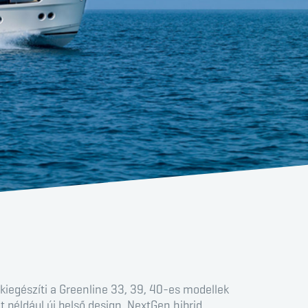
kiegészíti a Greenline 33, 39, 40-es modellek
t például új belső design, NextGen hibrid