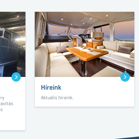
Híreink
ary
Aktuális híreink.
javítás
os