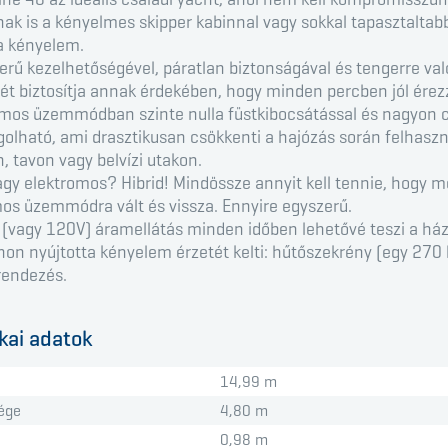
ak is a kényelmes skipper kabinnal vagy sokkal tapasztaltab
a kényelem.
erű kezelhetőségével, páratlan biztonságával és tengerre val
t biztosítja annak érdekében, hogy minden percben jól ére
omos üzemmódban szinte nulla füstkibocsátással és nagyon c
olható, ami drasztikusan csökkenti a hajózás során felhasz
, tavon vagy belvízi utakon.
vagy elektromos? Hibrid! Mindössze annyit kell tennie, hogy 
os üzemmódra vált és vissza. Ennyire egyszerű.
 (vagy 120V) áramellátás minden időben lehetővé teszi a ház
thon nyújtotta kényelem érzetét kelti: hűtőszekrény (egy 270 l
rendezés.
kai adatok
14,99 m
ége
4,80 m
0,98 m