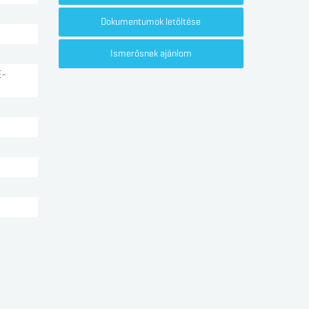
Dokumentumok letöltése
Ismerősnek ajánlom
E-