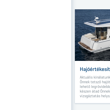
Hajóértékesí
Aktuális kínálatun
Önnek tetsző hajó
lehető legrövidebb
készen átad Önnek
vizsgáztatás helys