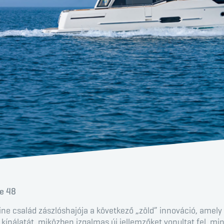
ne 48
ine család zászlóshajója a következő „zöld” innováció, amely 
i kínálatát, miközben izgalmas új jellemzőket vonultat fel, min