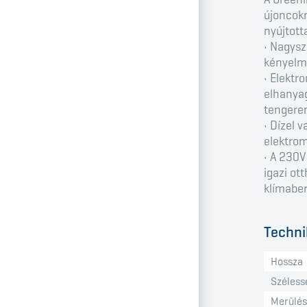
újoncokn
nyújtott
• Nagysz
kényelmé
• Elektr
elhanyag
tengeren
• Dízel 
elektrom
• A 230V
igazi ot
klímabe
Techni
Hossza
Széless
Merülés