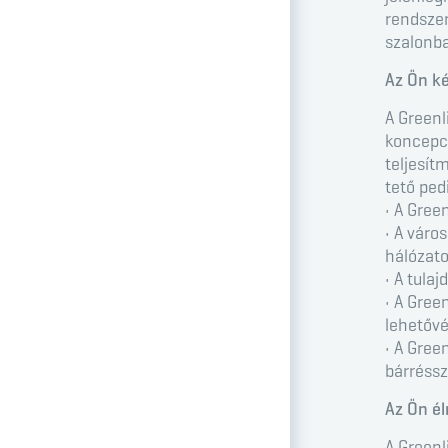
rendszer
szalonb
Az Ön k
A Greenl
koncepci
teljesít
tető ped
• A Gree
• A váro
hálózato
• A tula
• A Gree
lehetővé
• A Gree
bárréssz
Az Ön é
A Greenl