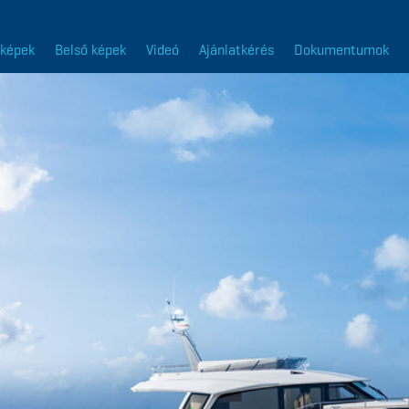
 képek
Belső képek
Videó
Ajánlatkérés
Dokumentumok