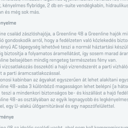
, kényelmes flybridge, 2 db en-suite vendégkabin, hidraulikus
an és még sok más.
ényelme
ine család zászlóshajója, a Greenline 48 a Greenline hajók mi
ó gondoskodik arról, hogy a fedélzeten való közlekedés bizt
ményű AC tápegység lehetővé teszi a normál háztartási készül
ig biztosítja a folyamatos áramellátást, így sosem marad ára
nline belsejében mindig rengeteg természetes fény van.
si vízcsatlakozás összeköti a hajó vízrendszerét a parti vízhá
t a parti áramcsatlakozással.
jdonosi kabinban az ágyakat egyszerűen át lehet alakítani eg
nline 48-asba 3 különböző magasságon lehet belépni (a hátsó 
 teszi a mindenkori biztonságos be- és kiszállást a hajó fedél
nline 48-as osztályában az egyik legnagyobb és legkényelmesebb
el, egy U-alakú ülőgarnitúrával és egy napozófelülettel.
lménye
ine 48 az ideális családi yacht, ahol nem kell kompromisszu