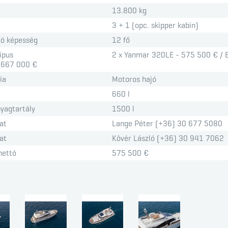
13.800 kg
3 + 1 (opc. skipper kabin)
ó képesség
12 fő
ípus
2 x Yanmar 320LE - 575 500 € / 
 667 000 €
ia
Motoros hajó
660 l
yagtartály
1500 l
at
Lange Péter (+36) 30 677 5080
at
Kövér László (+36) 30 941 7062
nettó
575 500 €