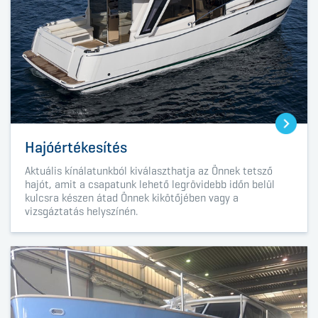
Hajóértékesítés
Aktuális kínálatunkból kiválaszthatja az Önnek tetsző
hajót, amit a csapatunk lehető legrövidebb időn belül
kulcsra készen átad Önnek kikötőjében vagy a
vizsgáztatás helyszínén.