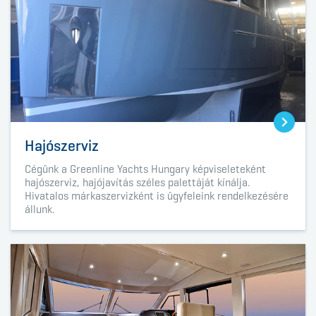
Hajószerviz
Cégünk a
Greenline Yachts Hungary
képviseleteként
hajószerviz, hajójavítás széles palettáját kínálja.
Hivatalos márkaszervizként is ügyfeleink rendelkezésére
állunk.