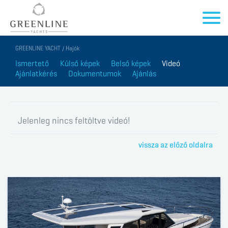
GREENLINE YACHT / Hajók
Ismertető
Külső képek
Belső képek
Videó
Ajánlatkérés
Dokumentumok
Ajánlás
Jelenleg nincs feltöltve videó!
vissza az előző oldalra