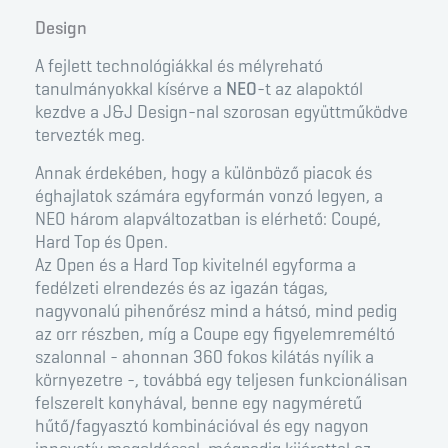
Design
A fejlett technológiákkal és mélyreható
tanulmányokkal kísérve a
NEO
-t az alapoktól
kezdve a J&J Design-nal szorosan együttműködve
tervezték meg.
Annak érdekében, hogy a különböző piacok és
éghajlatok számára egyformán vonzó legyen, a
NEO három alapváltozatban is elérhető: Coupé,
Hard Top és Open.
Az Open és a Hard Top kivitelnél egyforma a
fedélzeti elrendezés és az igazán tágas,
nagyvonalú pihenőrész mind a hátsó, mind pedig
az orr részben, míg a Coupe egy figyelemreméltó
szalonnal - ahonnan 360 fokos kilátás nyílik a
környezetre -, továbbá egy teljesen funkcionálisan
felszerelt konyhával, benne egy nagyméretű
hűtő/fagyasztó kombinációval és egy nagyon