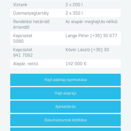
Víztank
2 x 200 l
Üzemanyagtartály
2 x 350 l
Rendelési határidő
Az alapár meghajtás nélkül
értendő!
Kapcsolat
Lange Péter (+36) 30 677
5080
Kapcsolat
Kövér László (+36) 30
941 7062
Alapár, nettó
142 000 €
Hajó adatlap nyomtatása
Hajó alaprajz
Ajánlatkérés
Dokumentumok letöltése