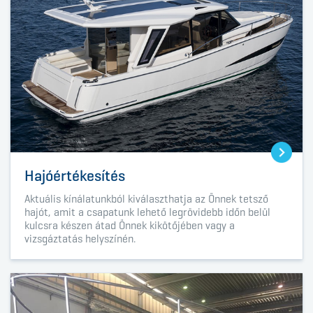
Hajóértékesítés
Aktuális kínálatunkból kiválaszthatja az Önnek tetsző
hajót, amit a csapatunk lehető legrövidebb időn belül
kulcsra készen átad Önnek kikötőjében vagy a
vizsgáztatás helyszínén.