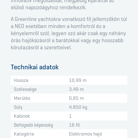
innovatív megoldással, mégpedig kijárattal az
elülső napozóágyhoz rendelkezik.
A Greenline yachtokra vonatkozó fő jellemzőkön túl
a NEO esetében minden a komfortról és a
kényelemről szól, legyen szó akár csak egy néhány
órás hajókázásról a barátokkal vagy egy hosszabb
körutazásról a szeretteivel.
Technikai adatok
Hossza
10,99 m
Szélessége
3,49 m
Merülés
0,85 m
Súly
4.850 kg
Kabinok
1
Befogadó képesség
16 fő
Kategória
Elektromos hajó