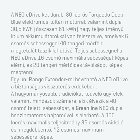
A
NEO
eDrive két darab, 80 lóerős Torqeedo Deep
Blue elektromos kültéri motorral, valamint dupla
30,5 kWh (összesen 61 kWh) nagy teljesítményű
lítium akkumulátorokkal van felszerelve, amelyek 6
csomós sebességgel 40 tengeri mérföld
megtételét teszik lehetővé. Teljes sebességnél a
NEO
eDrive 16 csomó maximális sebességet képes
elérni, és 20 tengeri mérföldes távolságot képes
megtenni.
Egy ún. Range Extender-rel bővíthető a
NEO
eDrive
a biztonságos visszatérés érdekében.
A hagyományosabb, tradíciókat kedvelő ügyfelek,
valamint mindazok számára, akik élvezik a 40
csomó feletti sebességet, a
Greenline NEO
dupla
benzinmotoros hajtóművel is elérhető. A 300
lóerős maximális teljesítmény 36 csomós cirkáló
és megdöbbentő, 42 csomós maximum
sebességre képes.