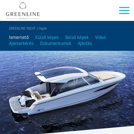
GREENLINE YACHT / Hajók
Ismertető
Külső képek
Belső képek
Videó
Ajánlatkérés
Dokumentumok
Ajánlás