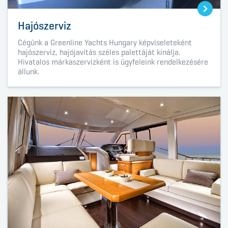
Hajószerviz
Cégünk a
Greenline Yachts Hungary
képviseleteként
hajószerviz, hajójavítás széles palettáját kínálja.
Hivatalos márkaszervizként is ügyfeleink rendelkezésére
állunk.