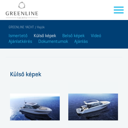
GREENLINE YACHT / Hajók
Ismertető
Külső képek
Belső képek
Videó
Ajánlatkérés
Dokumentumok
Ajánlás
Külső képek