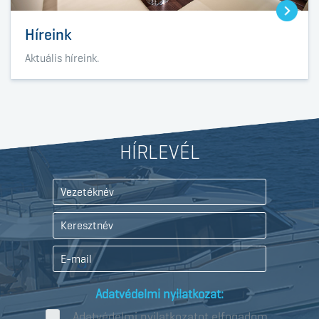
Híreink
Aktuális híreink.
HÍRLEVÉL
Adatvédelmi nyilatkozat:
Adatvédelmi nyilatkozatot elfogadom