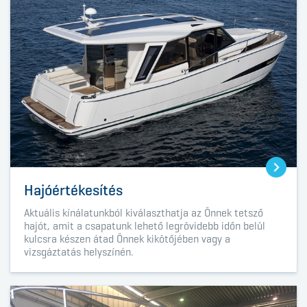
Hajóértékesítés
Aktuális kínálatunkból kiválaszthatja az Önnek tetsző
hajót, amit a csapatunk lehető legrövidebb időn belül
kulcsra készen átad Önnek kikötőjében vagy a
vizsgáztatás helyszínén.