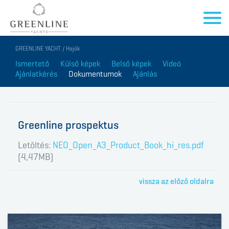
GREENLINE YACHT / Hajók
Ismertető
Külső képek
Belső képek
Videó
Ajánlatkérés
Dokumentumok
Ajánlás
Greenline prospektus
Letöltés:
NEO_Open_A3_Product_Book_hi_res.pdf
(4,47MB)
vissza az előző oldalra