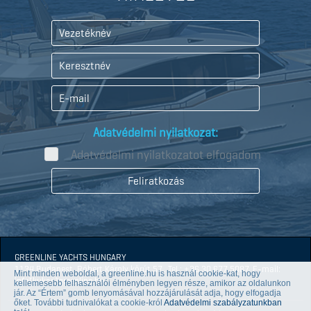
Adatvédelmi nyilatkozat:
Adatvédelmi nyilatkozatot elfogadom
GREENLINE YACHTS HUNGARY
1134 Budapest, Róbert Károly körút 57., Tel.: +36 30 677 5087, E-mail:
Mint minden weboldal, a greenline.hu is használ cookie-kat, hogy
info[kukac]greenline.hu
kellemesebb felhasználói élményben legyen része, amikor az oldalunkon
jár. Az “Értem” gomb lenyomásával hozzájárulását adja, hogy elfogadja
őket. További tudnivalókat a cookie-król
Adatvédelmi szabályzatunkban